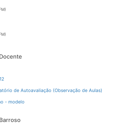
FM)
FM)
 Docente
12
latório de Autoavaliação (Observação de Aulas)
no - modelo
 Barroso